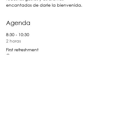
encantados de darle la bienvenida.
Agenda
8:30 - 10:30
2 horas
First refreshment
Sourdough Institute
10:30 - 12:00
1 hora 30 minutos
Preparing next refreshment
Sourdough Institute
Ver todos
6 elementos más disponibles