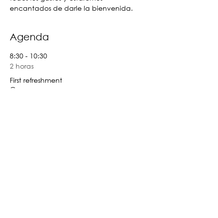
encantados de darle la bienvenida.
Agenda
8:30 - 10:30
2 horas
First refreshment
Sourdough Institute
10:30 - 12:00
1 hora 30 minutos
Preparing next refreshment
Sourdough Institute
Ver todos
6 elementos más disponibles